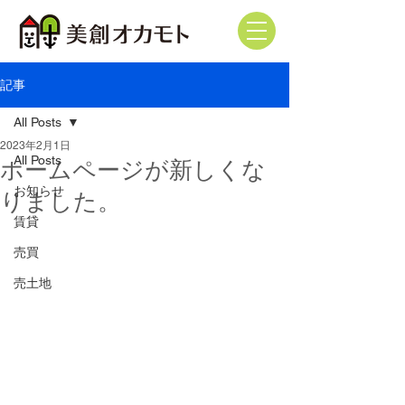
記事
All Posts
2023年2月1日
All Posts
ホームページが新しくな
お知らせ
りました。
賃貸
売買
売土地