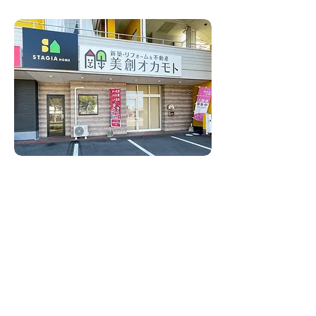
0965-32-5008
TEL.
〒866-0041 熊本県八代市八幡町9番14号
・ＪＲ八代駅より車で10分
・八代ICから車で約15分
・八代産交【バス停】より徒歩1分